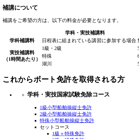
補講について
補講をご希望の方は、以下の料金が必要となります。
学科・実技補講料
学科補講料
日程表に組まれている講習に参加する場合
1級・2級
実技補講料
特殊
（1時間あたり）
湖川
これからボート免許を取得される方
学科・実技
国家試験免除コース
1級
小型船舶操縦士免許
2級
小型船舶操縦士免許
特殊
小型船舶操縦士免許
セットコース
1級
＋
特殊
免許