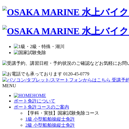
MENU
HOME
ボート免許について
ボート免許コースのご案内
【学科・実技】国家試験免除コース
1級 小型船舶操縦士免許
2級 小型船舶操縦士免許