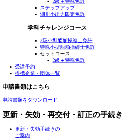
2級
＋
特殊
免許
ステップアップ
湖川
小出力限定免許
学科
チャレンジコース
2級
小型船舶操縦士免許
特殊
小型船舶操縦士免許
セットコース
2級
＋
特殊
免許
受講予約
提携企業・団体一覧
申請書類はこちら
申請書類をダウンロード
更新・失効・再交付・訂正の手続き
更新・失効手続きの
ご案内