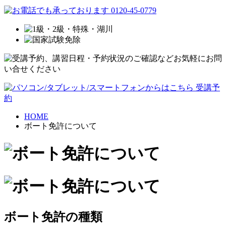
HOME
ボート免許について
ボート免許の種類