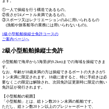
ます。
①一人で操縦を行う構造であるもの。
②長さが24メートル未満であるもの。
③スポーツ又はレクリエーションのみに用いられるもの
(漁船や旅客船等の業務には用いられないもの)。
1級小型船舶操縦士免許コースの
ご案内ページへ
2級小型船舶操縦士免許
小型船舶で海岸から5海里(約9.2km)までの海域を操縦できま
す。
なお、年齢が18歳未満の方は操縦できるボートの大きさが5
トン未満に限定されます。18歳に達すると、特に手続きは必
要なくこの限定は解除され、次回免許証更新時に限定の無い
免許証が発行されます。
【小型船舶の範囲】
「小型船舶」とは、総トン数20トン未満の船舶です。
ただし、総トン数20トン以上のプレジャーボートで、